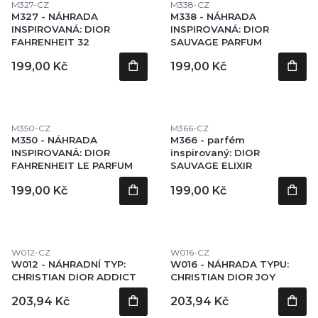
Kód produktu
Kód produktu
M327-CZ
M338-CZ
M327 - NÁHRADA
M338 - NÁHRADA
INSPIROVANÁ: DIOR
INSPIROVANÁ: DIOR
FAHRENHEIT 32
SAUVAGE PARFUM
Cena
Cena
199,00 Kč
199,00 Kč
Kód produktu
Kód produktu
M350-CZ
M366-CZ
M350 - NÁHRADA
M366 - parfém
INSPIROVANÁ: DIOR
inspirovaný: DIOR
FAHRENHEIT LE PARFUM
SAUVAGE ELIXIR
Cena
Cena
199,00 Kč
199,00 Kč
Kód produktu
Kód produktu
W012-CZ
W016-CZ
W012 - NÁHRADNÍ TYP:
W016 - NÁHRADA TYPU:
CHRISTIAN DIOR ADDICT
CHRISTIAN DIOR JOY
Cena
Cena
203,94 Kč
203,94 Kč