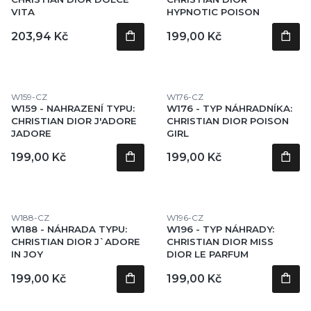
VITA
HYPNOTIC POISON
Cena
Cena
203,94 Kč
199,00 Kč
Kód produktu
Kód produktu
W159-CZ
W176-CZ
W159 - NAHRAZENÍ TYPU:
W176 - TYP NÁHRADNÍKA:
CHRISTIAN DIOR J'ADORE
CHRISTIAN DIOR POISON
JADORE
GIRL
Cena
Cena
199,00 Kč
199,00 Kč
Kód produktu
Kód produktu
W188-CZ
W196-CZ
W188 - NÁHRADA TYPU:
W196 - TYP NÁHRADY:
CHRISTIAN DIOR J`ADORE
CHRISTIAN DIOR MISS
IN JOY
DIOR LE PARFUM
Cena
Cena
199,00 Kč
199,00 Kč