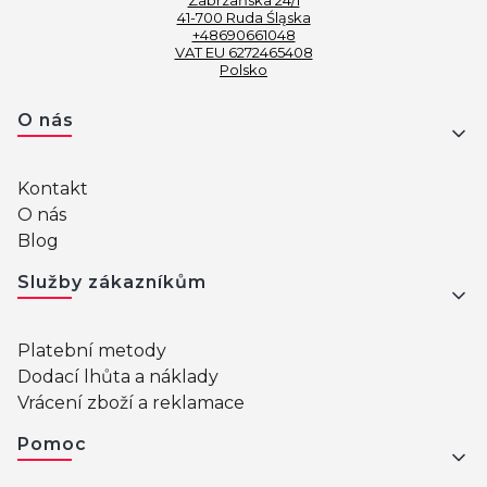
41-700 Ruda Śląska
+48690661048
VAT EU 6272465408
Polsko
Menu v zápatí
O nás
Kontakt
O nás
Blog
Služby zákazníkům
Platební metody
Dodací lhůta a náklady
Vrácení zboží a reklamace
Pomoc