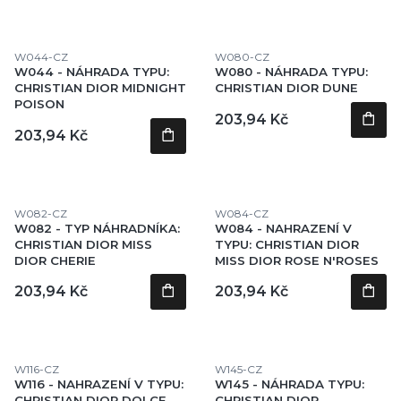
Kód produktu
Kód produktu
W044-CZ
W080-CZ
W044 - NÁHRADA TYPU:
W080 - NÁHRADA TYPU:
CHRISTIAN DIOR MIDNIGHT
CHRISTIAN DIOR DUNE
POISON
Cena
203,94 Kč
Cena
203,94 Kč
Kód produktu
Kód produktu
W082-CZ
W084-CZ
W082 - TYP NÁHRADNÍKA:
W084 - NAHRAZENÍ V
CHRISTIAN DIOR MISS
TYPU: CHRISTIAN DIOR
DIOR CHERIE
MISS DIOR ROSE N'ROSES
Cena
Cena
203,94 Kč
203,94 Kč
Kód produktu
Kód produktu
W116-CZ
W145-CZ
W116 - NAHRAZENÍ V TYPU:
W145 - NÁHRADA TYPU:
CHRISTIAN DIOR DOLCE
CHRISTIAN DIOR