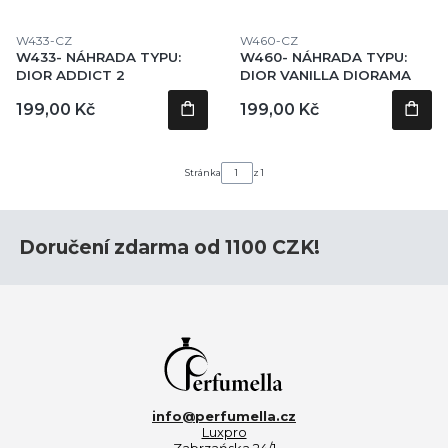
Kód produktu
Kód produktu
W433-CZ
W460-CZ
W433- NÁHRADA TYPU:
W460- NÁHRADA TYPU:
DIOR ADDICT 2
DIOR VANILLA DIORAMA
Cena
Cena
199,00 Kč
199,00 Kč
Stránka
z 1
Doručení zdarma od 1100 CZK!
info@perfumella.cz
Luxpro
Zabrzańska 24/1