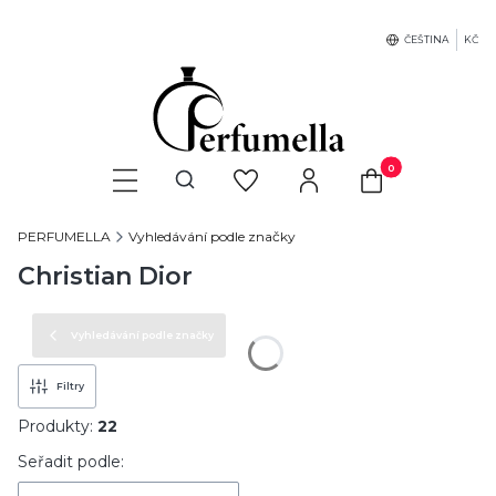
ČEŠTINA
KČ
Produkty v košíku: 
Otevřít vyhledávač
PERFUMELLA
Vyhledávání podle značky
Christian Dior
Vyhledávání podle značky
Filtry
Produkty:
22
Seznam produktů
Seřadit podle: