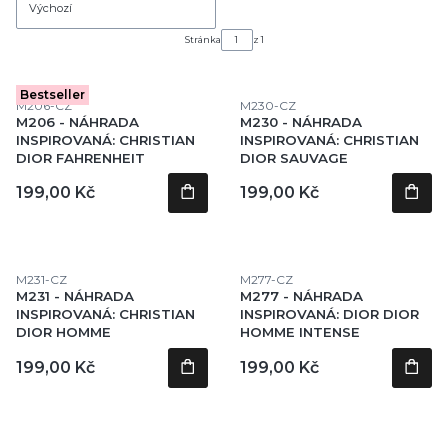
Výchozí
Stránka
z 1
Bestseller
Kód produktu
Kód produktu
M206-CZ
M230-CZ
M206 - NÁHRADA
M230 - NÁHRADA
INSPIROVANÁ: CHRISTIAN
INSPIROVANÁ: CHRISTIAN
DIOR FAHRENHEIT
DIOR SAUVAGE
Cena
Cena
199,00 Kč
199,00 Kč
Kód produktu
Kód produktu
M231-CZ
M277-CZ
M231 - NÁHRADA
M277 - NÁHRADA
INSPIROVANÁ: CHRISTIAN
INSPIROVANÁ: DIOR DIOR
DIOR HOMME
HOMME INTENSE
Cena
Cena
199,00 Kč
199,00 Kč