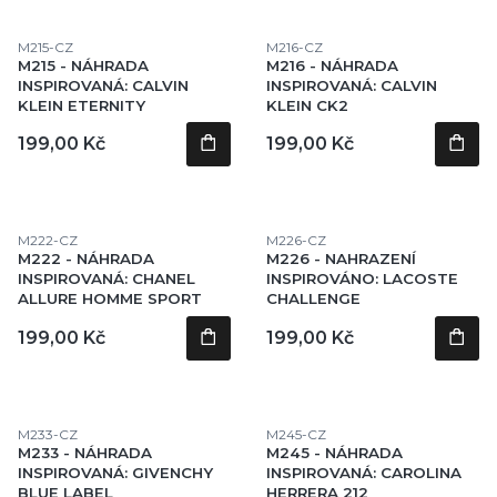
Kód produktu
Kód produktu
M215-CZ
M216-CZ
M215 - NÁHRADA
M216 - NÁHRADA
INSPIROVANÁ: CALVIN
INSPIROVANÁ: CALVIN
KLEIN ETERNITY
KLEIN CK2
Cena
Cena
199,00 Kč
199,00 Kč
Kód produktu
Kód produktu
M222-CZ
M226-CZ
M222 - NÁHRADA
M226 - NAHRAZENÍ
INSPIROVANÁ: CHANEL
INSPIROVÁNO: LACOSTE
ALLURE HOMME SPORT
CHALLENGE
Cena
Cena
199,00 Kč
199,00 Kč
Kód produktu
Kód produktu
M233-CZ
M245-CZ
M233 - NÁHRADA
M245 - NÁHRADA
INSPIROVANÁ: GIVENCHY
INSPIROVANÁ: CAROLINA
BLUE LABEL
HERRERA 212