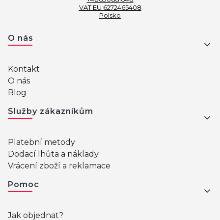
VAT EU 6272465408
Polsko
Menu v zápatí
O nás
Kontakt
O nás
Blog
Služby zákazníkům
Platební metody
Dodací lhůta a náklady
Vrácení zboží a reklamace
Pomoc
Jak objednat?