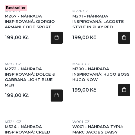
Bestseller
Kód produktu
Kód produktu
M267-CZ
M271-CZ
M267 - NÁHRADA
M271 - NÁHRADA
INSPIROVANÁ: GIORGIO
INSPIROVANÁ: LACOSTE
ARMANI CODE SPORT
STYLE IN PLAY RED
Cena
Cena
199,00 Kč
199,00 Kč
Kód produktu
Kód produktu
M272-CZ
M300-CZ
M272 - NÁHRADA
M300 - NÁHRADA
INSPIROVANÁ: DOLCE &
INSPIROVANÁ: HUGO BOSS
GABBANA LIGHT BLUE
HUGO NOW
MEN
Cena
199,00 Kč
Cena
199,00 Kč
Kód produktu
Kód produktu
M324-CZ
W001-CZ
M324 - NÁHRADA
W001 - NÁHRADA TYPU:
INSPIROVANÁ: CREED
MARC JACOBS DAISY