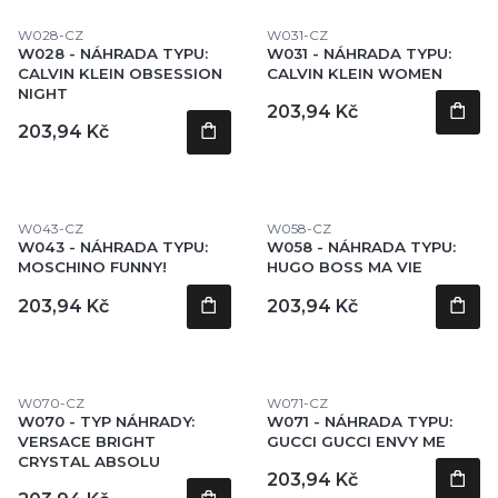
Kód produktu
Kód produktu
W028-CZ
W031-CZ
W028 - NÁHRADA TYPU:
W031 - NÁHRADA TYPU:
CALVIN KLEIN OBSESSION
CALVIN KLEIN WOMEN
NIGHT
Cena
203,94 Kč
Cena
203,94 Kč
Kód produktu
Kód produktu
W043-CZ
W058-CZ
W043 - NÁHRADA TYPU:
W058 - NÁHRADA TYPU:
MOSCHINO FUNNY!
HUGO BOSS MA VIE
Cena
Cena
203,94 Kč
203,94 Kč
Kód produktu
Kód produktu
W070-CZ
W071-CZ
W070 - TYP NÁHRADY:
W071 - NÁHRADA TYPU:
VERSACE BRIGHT
GUCCI GUCCI ENVY ME
CRYSTAL ABSOLU
Cena
203,94 Kč