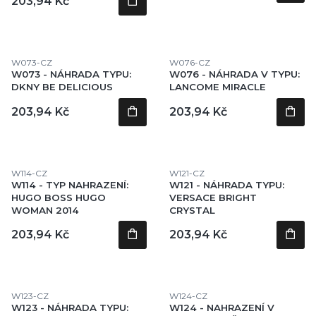
Cena
203,94 Kč
Kód produktu
Kód produktu
W073-CZ
W076-CZ
W073 - NÁHRADA TYPU:
W076 - NÁHRADA V TYPU:
DKNY BE DELICIOUS
LANCOME MIRACLE
Cena
Cena
203,94 Kč
203,94 Kč
Kód produktu
Kód produktu
W114-CZ
W121-CZ
W114 - TYP NAHRAZENÍ:
W121 - NÁHRADA TYPU:
HUGO BOSS HUGO
VERSACE BRIGHT
WOMAN 2014
CRYSTAL
Cena
Cena
203,94 Kč
203,94 Kč
Kód produktu
Kód produktu
W123-CZ
W124-CZ
W123 - NÁHRADA TYPU:
W124 - NAHRAZENÍ V