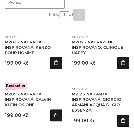
Výchozí
Stránka
z 2
Další produkty
Kód produktu
Kód produktu
M202-CZ
M207-CZ
M202 - NÁHRADA
M207 - NAHRAZENÍ
INSPIROVANÁ: KENZO
INSPIROVÁNO: CLINIQUE
POUR HOMME
HAPPY
Cena
Cena
199,00 Kč
199,00 Kč
Bestseller
Kód produktu
Kód produktu
M209-CZ
M212-CZ
M209 - NÁHRADA
M212 - NÁHRADA
INSPIROVANÁ: CALVIN
INSPIROVANÁ: GIORGIO
KLEIN CK ONE
ARMANI ACQUA DI GIO
ESSENZA
Cena
199,00 Kč
Cena
199,00 Kč