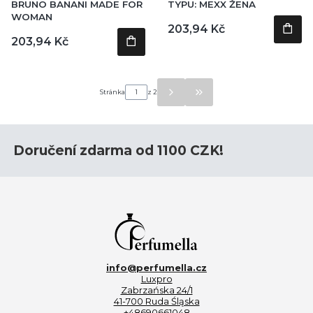
BRUNO BANANI MADE FOR
TYPU: MEXX ŽENA
WOMAN
Cena
203,94 Kč
Cena
203,94 Kč
Stránka
z 2
Přejít na poslední stránku p
Doručení zdarma od 1100 CZK!
info@perfumella.cz
Luxpro
Zabrzańska 24/1
41-700 Ruda Śląska
+48690661048