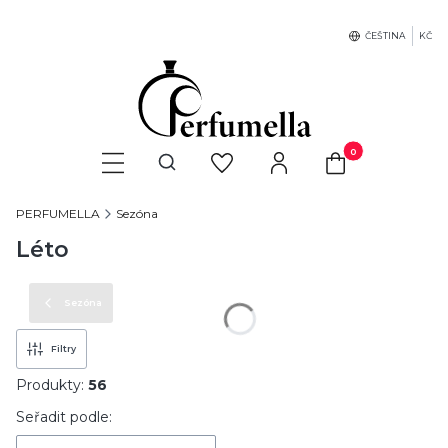
ČEŠTINA
KČ
Produkty v košíku: 
Otevřít vyhledávač
PERFUMELLA
Sezóna
Léto
Sezóna
Filtry
Produkty:
56
Seznam produktů
Seřadit podle: