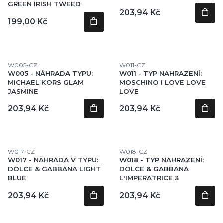
GREEN IRISH TWEED
Cena
203,94 Kč
Cena
199,00 Kč
Kód produktu
Kód produktu
W005-CZ
W011-CZ
W005 - NÁHRADA TYPU:
W011 - TYP NAHRAZENÍ:
MICHAEL KORS GLAM
MOSCHINO I LOVE LOVE
JASMINE
LOVE
Cena
Cena
203,94 Kč
203,94 Kč
Kód produktu
Kód produktu
W017-CZ
W018-CZ
W017 - NÁHRADA V TYPU:
W018 - TYP NAHRAZENÍ:
DOLCE & GABBANA LIGHT
DOLCE & GABBANA
BLUE
L'IMPERATRICE 3
Cena
Cena
203,94 Kč
203,94 Kč