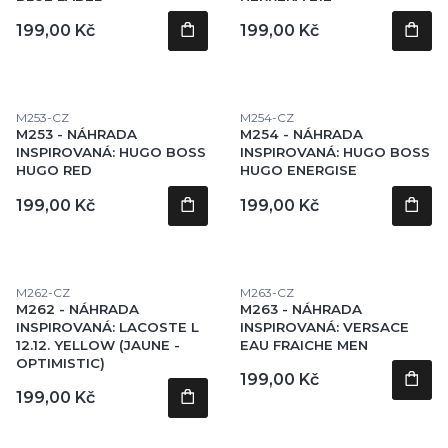
Cena
Cena
199,00 Kč
199,00 Kč
Kód produktu
Kód produktu
M253-CZ
M254-CZ
M253 - NÁHRADA
M254 - NÁHRADA
INSPIROVANÁ: HUGO BOSS
INSPIROVANÁ: HUGO BOSS
HUGO RED
HUGO ENERGISE
Cena
Cena
199,00 Kč
199,00 Kč
Kód produktu
Kód produktu
M262-CZ
M263-CZ
M262 - NÁHRADA
M263 - NÁHRADA
INSPIROVANÁ: LACOSTE L
INSPIROVANÁ: VERSACE
12.12. YELLOW (JAUNE -
EAU FRAICHE MEN
OPTIMISTIC)
Cena
199,00 Kč
Cena
199,00 Kč