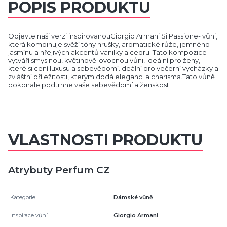
POPIS PRODUKTU
Objevte naši verzi inspirovanouGiorgio Armani Si Passione- vůni,
která kombinuje svěží tóny hrušky, aromatické růže, jemného
jasmínu a hřejivých akcentů vanilky a cedru. Tato kompozice
vytváří smyslnou, květinově-ovocnou vůni, ideální pro ženy,
které si cení luxusu a sebevědomí.Ideální pro večerní vycházky a
zvláštní příležitosti, kterým dodá eleganci a charisma.Tato vůně
dokonale podtrhne vaše sebevědomí a ženskost.
VLASTNOSTI PRODUKTU
Atrybuty Perfum CZ
Kategorie
Dámské vůně
Inspirace vůní
Giorgio Armani