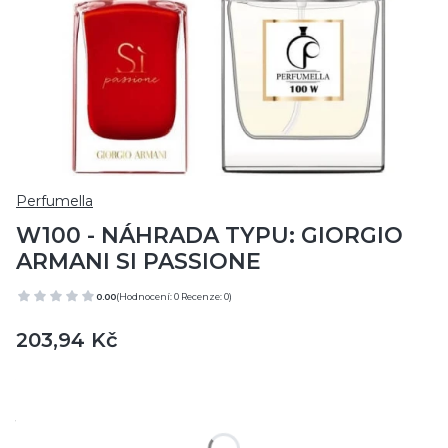
Perfumella
W100 - NÁHRADA TYPU: GIORGIO
ARMANI SI PASSIONE
0.00
(Hodnocení: 0 Recenze: 0)
Cena
203,94 Kč
Vyberte variantu produktu:
Jednotlivé varianty se mohou lišit cenou