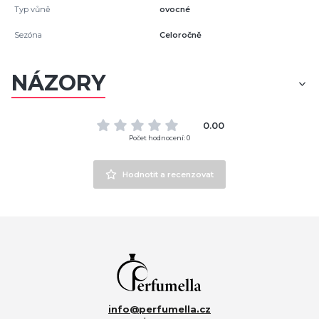
Typ vůně
ovocné
Sezóna
Celoročně
NÁZORY
0.00
Počet hodnocení: 0
Hodnotit a recenzovat
info@perfumella.cz