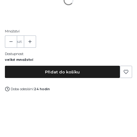
*
Kapacita
30 ml
50 ml
100 ml
Množství
szt.
Dostupnost:
velké množství
Přidat do košíku
Doba odeslání:
24 hodin