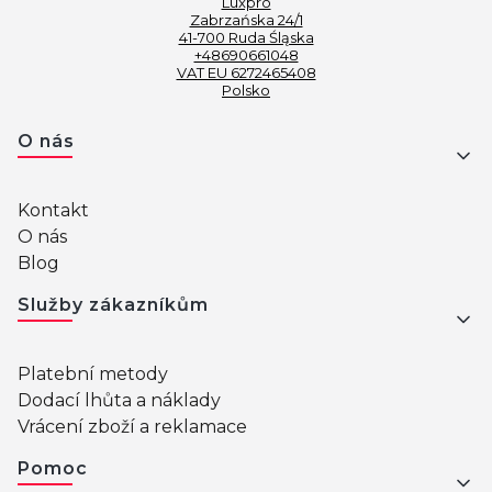
Luxpro
Zabrzańska 24/1
41-700 Ruda Śląska
+48690661048
VAT EU 6272465408
Polsko
Menu v zápatí
O nás
Kontakt
O nás
Blog
Služby zákazníkům
Platební metody
Dodací lhůta a náklady
Vrácení zboží a reklamace
Pomoc